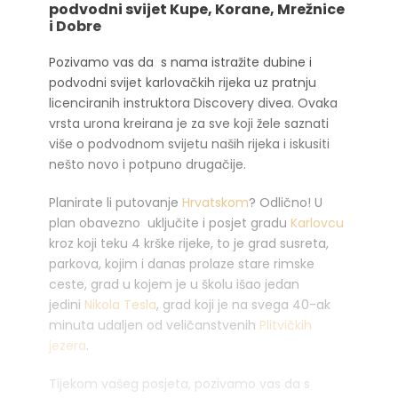
podvodni svijet Kupe, Korane, Mrežnice
i Dobre
Pozivamo vas da s nama istražite dubine i
podvodni svijet karlovačkih rijeka uz pratnju
licenciranih instruktora Discovery divea. Ovaka
vrsta urona kreirana je za sve koji žele saznati
više o podvodnom svijetu naših rijeka i iskusiti
nešto novo i potpuno drugačije.
Planirate li putovanje
Hrvatskom
? Odlično! U
plan obavezno uključite i posjet gradu
Karlovcu
kroz koji teku 4 krške rijeke, to je grad susreta,
parkova, kojim i danas prolaze stare rimske
ceste, grad u kojem je u školu išao jedan
jedini
Nikola Tesla
, grad koji je na svega 40-ak
minuta udaljen od veličanstvenih
Plitvičkih
jezera
.
Tijekom vašeg posjeta, pozivamo vas da s