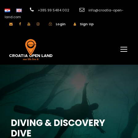
+385 99 5484 002
info@croatia-open-
land.com
Login
Sign Up
DIVING & DISCOVERY
DIVE