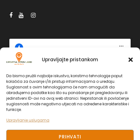
Upravljajte pristankom
Kliknite 'Slažem se' da biste omogućili
Facebook
Da bismo pružili najbolje iskustvo, koristimo tehnologije poput
Politika kolačića
kolačića za čuvanje i/ili pristup informacijama o uređaju.
Facebook
Suglasnost s ovim tehnologijama će nam omogućiti da
obrađujemo podatke kao što su ponašanje pri pregledavanju ili
SLAŽEM SE
jedinstveni ID-ovi na ovoj web stranici. Nepristanak ili povlačenje
suglasnosti može negativno utjecati na određene karakteristike i
funkcije.
Upravljanje uslugama
PRIHVATI