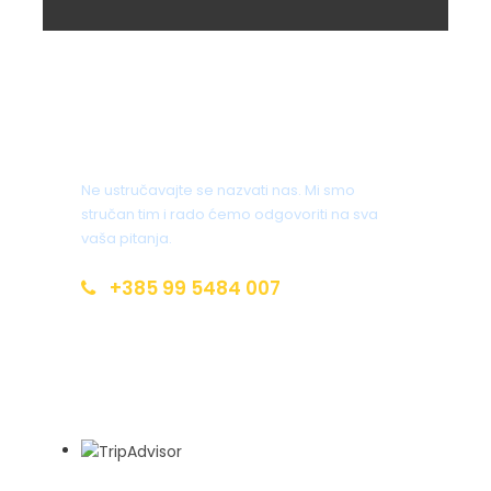
Broj osoba
: 2-8
Trajanje urona:
1 sat
Težina aktivnosti:
lagano do srednje zahtjevno
Imate pitanja?
Mogući termin:
tijekom cijele godine uz
Ne ustručavajte se nazvati nas. Mi smo
prethodnu najavu od minimalno 5 dana
stručan tim i rado ćemo odgovoriti na sva
vaša pitanja.
Ponuda obuhvaća:
organizirani uron s
profesionalnom opremom uz nadzor
+385 99 5484 007
licenciranih instruktora ronjenja, osiguranje,
troškove pripreme i organizacije
info@croatia-open-land.com
Ponuda ne obuhvaća:
transport do obale
rijeke
Hyperlinkovi:
Hrvatskom:
https://croatia.hr