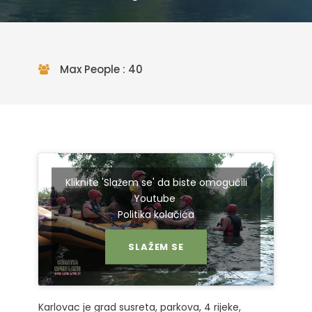
Max People : 40
Kliknite 'Slažem se' da biste omogućili
Youtube
Politika kolačića
SLAŽEM SE
Karlovac je grad susreta, parkova, 4 rijeke,