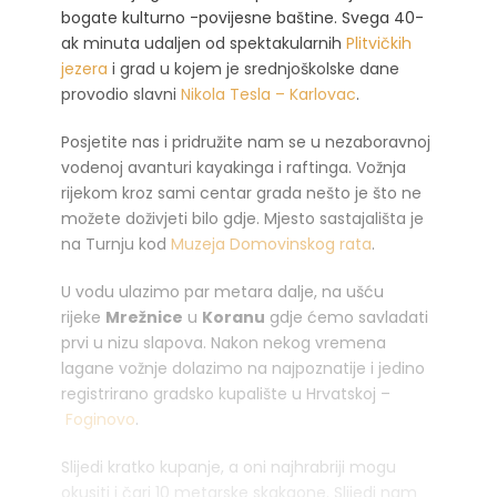
bogate kulturno -povijesne baštine. Svega 40-
ak minuta udaljen od spektakularnih
Plitvičkih
jezera
i grad u kojem je srednjoškolske dane
provodio slavni
Nikola Tesla – Karlovac
.
Posjetite nas i pridružite nam se u nezaboravnoj
vodenoj avanturi kayakinga i raftinga. Vožnja
rijekom kroz sami centar grada nešto je što ne
možete doživjeti bilo gdje. Mjesto sastajališta je
na Turnju kod
Muzeja Domovinskog rata
.
U vodu ulazimo par metara dalje, na ušću
rijeke
Mrežnice
u
Koranu
gdje ćemo savladati
prvi u nizu slapova. Nakon nekog vremena
lagane vožnje dolazimo na najpoznatije i jedino
registrirano gradsko kupalište u Hrvatskoj –
Foginovo
.
Slijedi kratko kupanje, a oni najhrabriji mogu
okusiti i čari 10 metarske skakaone. Slijedi nam