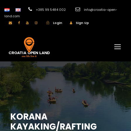
+385 99 5484 002
info@croatia-open-
land.com
Login
Sign Up
KORANA
KAYAKING/RAFTING