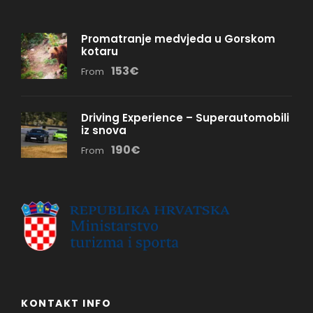
Promatranje medvjeda u Gorskom
kotaru
153€
From
Driving Experience – Superautomobili
iz snova
190€
From
KONTAKT INFO