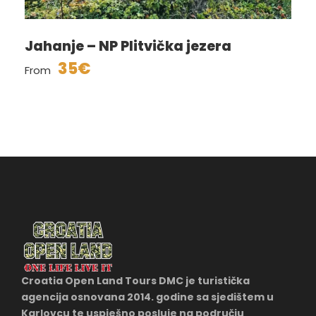
Jahanje – NP Plitvička jezera
35€
From
Croatia Open Land Tours DMC je turistička
agencija osnovana 2014. godine sa sjedištem u
Karlovcu te uspješno posluje na području