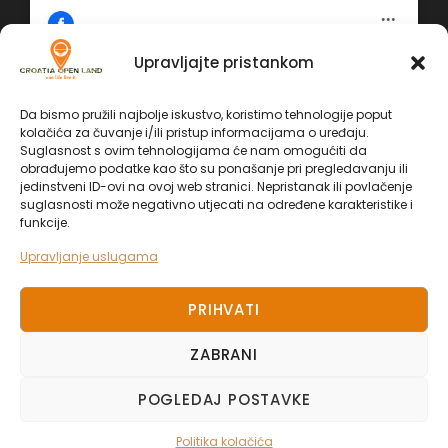
nadzorom licenciranog instruktora vatrenog oružja,
imat ćete priliku isprobati pravo vatreno oružje u
Upravljajte pristankom
sigurnom, legalnom i potpuno kontroliranom
Kliknite 'Slažem se' da biste omogućili
okruženju.
Facebook
Da bismo pružili najbolje iskustvo, koristimo tehnologije poput
Politika kolačića
Tko su instruktori i vodiči?
kolačića za čuvanje i/ili pristup informacijama o uređaju.
Facebook
Suglasnost s ovim tehnologijama će nam omogućiti da
obrađujemo podatke kao što su ponašanje pri pregledavanju ili
SLAŽEM SE
Vaš tim će voditi profesionalni bivši komandosi
jedinstveni ID-ovi na ovoj web stranici. Nepristanak ili povlačenje
(specijalne snage) s pravim borbenim iskustvom –
suglasnosti može negativno utjecati na određene karakteristike i
od kojih mnogi sada rade i u luksuznom
funkcije.
avanturističkom turizmu. Obučeni su za pružanje
Upravljanje uslugama
sigurnosti, poduke i adrenalina – sve prilagođeno
vašoj razini.
PRIHVATI
Što je uključeno u iskustvo?
ZABRANI
Svaka misija uključuje gotovo SVE. Kada dođete u
COPYRIGHT 2023. CROATIA OPEN LAND, ALL
POGLEDAJ POSTAVKE
zračnu luku, ‘služba’ će vas pokupiti.
RIGHT RESERVED
Je li ovo sigurno?
Politika kolačića