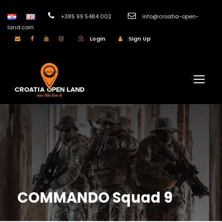
+385 99 5484 002
info@croatia-open-
land.com
Login
Sign Up
COMMANDO Squad 9