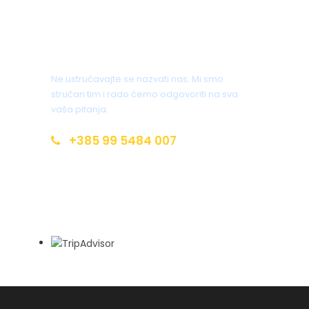
edukaciju na streljani, ručak/večeru, transfer na
aerodrom.
Imate pitanja?
Dodatna ponuda :transfer helikopterom, ponavljanje
segmenata akcije , dodatno vrijeme na poligonu za
Ne ustručavajte se nazvati nas. Mi smo
airsoft(zgrade), posebni zahtjevi za pićem i jelom,
stručan tim i rado ćemo odgovoriti na sva
dodatni sati na streljani, slikanje i snimanje cijele
vaša pitanja.
igrice nastavak boravka ovisno o željama klijenata
vila ili jahta.
+385 99 5484 007
https://commandos9.com
info@croatia-open-land.com
Itinerar