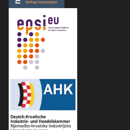
korištenjem ručnih signala
• 08:00 – Simulacija napada: proboj i čišćenje
ciljanog objekta
• 09:00 – Početak planinske ekspedicije: puni ruksaci,
kompas navigacija, minimalna komunikacija
• 13:30 – Vještine preživljavanja: postavljanje
skloništa, paljenje vatre, upravljanje obrocima
• 18:00 – Dolazak u taktički bazni kamp blizu vrha
• 19:30 – Večera uz logorsku vatru, rotacija noćne
straže i noćenje u bivaku
3. DAN — Subota: Završetak misije i obuka s
vatrenim oružjem
• 06:30 – Doručak u kampu i završni uspon na
planinu
• 12:00 – Uspjeh misije i izvlačenje na strelište
• 14:00 – Vježba bojevog gađanja s licenciranim
instruktorima (opcionalno pravo vatreno oružje)
• 19:30 – Večer uz viskij, cigare i ratnim pričama u
luksuznom hotelu