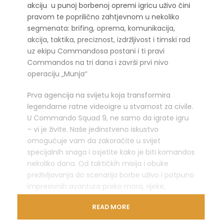
akciju u punoj borbenoj opremi igricu uživo čini
pravom te poprilično zahtjevnom u nekoliko
segmenata: brifing, oprema, komunikacija,
akcija, taktika, preciznost, izdržljivost i timski rad
uz ekipu Commandosa postani i ti pravi
Commandos na tri dana i završi prvi nivo
operaciju „Munja“
Prva agencija na svijetu koja transformira
legendarne ratne videoigre u stvarnost za civile.
U Commando Squad 9, ne samo da igrate igru
– vi je živite. Naše jedinstveno iskustvo
omogućuje vam da zakoračite u svijet
specijalnih snaga i osjetite kako je biti komandos
nekoliko dana. Od taktičkih misija i obuke
preživljavanja do scenarija borbe uživo i potpuno
impresivnih avantura preko mora, rijeke,
kanjona, planine, šume i zraka – ovo je najbliže
READ MORE
što možete doći pravoj stvari. Ova tajna misija
INSPIRIRANA JE ISTINITIM DOGAĐAJIMA.