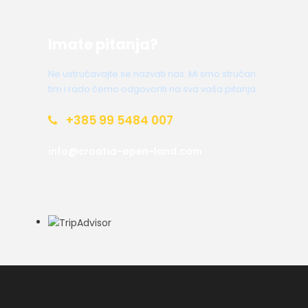
Imate pitanja?
Ne ustručavajte se nazvati nas. Mi smo stručan
tim i rado ćemo odgovoriti na sva vaša pitanja.
+385 99 5484 007
info@croatia-open-land.com