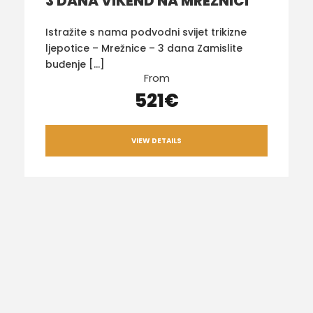
3 DANA VIKEND NA MREŽNICI
Istražite s nama podvodni svijet trikizne
ljepotice – Mrežnice – 3 dana Zamislite
buđenje […]
From
521€
VIEW DETAILS