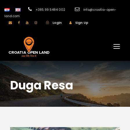
+385 99 5484 002
info@croatia-open-
land.com
Login
Sign Up
Duga Resa