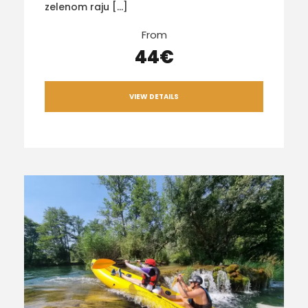
zelenom raju […]
From
44€
VIEW DETAILS