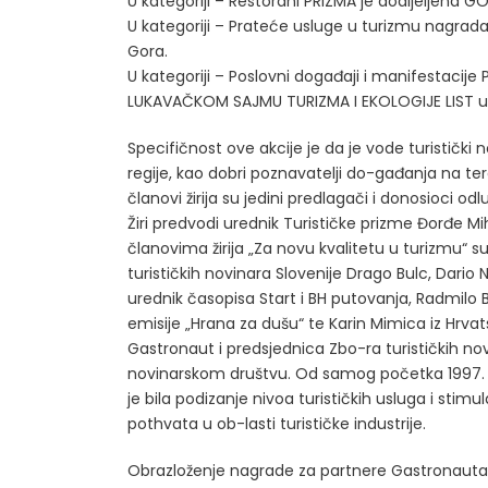
U kategoriji – Restorani PRIZMA je dodijeljena GO
U kategoriji – Prateće usluge u turizmu nagrad
Gora.
U kategoriji – Poslovni događaji i manifestacije 
LUKAVAČKOM SAJMU TURIZMA I EKOLOGIJE LIST u
Specifičnost ove akcije je da je vode turistički n
regije, kao dobri poznavatelji do-gađanja na te
članovi žirija su jedini predlagači i donosioci o
Žiri predvodi urednik Turističke prizme Đorđe M
članovima žirija „Za novu kvalitetu u turizmu“ su
turističkih novinara Slovenije Drago Bulc, Dario 
urednik časopisa Start i BH putovanja, Radmilo
emisije „Hrana za dušu“ te Karin Mimica iz Hrvat
Gastronaut i predsjednica Zbo-ra turističkih no
novinarskom društvu. Od samog početka 1997. g
je bila podizanje nivoa turističkih usluga i stimul
pothvata u ob-lasti turističke industrije.
Obrazloženje nagrade za partnere Gastronauta