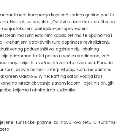
a menadžment kompanija koja već sedam godina podiže
inu. Nositelji su projekta „Održivi turizam kroz društveno
radnji s lokalnim obiteljsko-poljoprivrednim
estoranima i smještajnim kapacitetima te općinama i
 i kreiranjem atraktivnih tura doprinose revitaliziranju
 društvenog poduzetništva, egzistenciju lokalnog
o nije primorano tražiti posao u većim sredinama, već
odizanju svijesti o važnosti kvalitete izvornosti. Ponude
 turizam, aktivni odmor i interpretaciju kulturne baštine.
ama; Green Gastro & Wine; Rafting safari vožnja kroz
ikend na Mrežnici; Vožnja žitnom lađom i cijeli niz drugih
godbe željama i afinitetima sudionika.
odijeljene-turisticke-prizme-za-novu-kvalitetu-u-turizmu-
uzeto