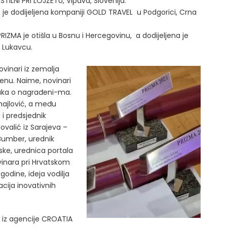
STILNI PRI LOJZETU, Vipava, Slovenija.
a je dodijeljena kompaniji GOLD TRAVEL u Podgorici, Crna
PRIZMA je otišla u Bosnu i Hercegovinu, a dodijeljena je
 Lukavcu.
ovinari iz zemalja
renu. Naime, novinari
dluka o nagrađeni-ma.
ihajlović, a među
 i predsjednik
Novalić iz Sarajeva –
 Bumber, urednik
ske, urednica portala
vinara pri Hrvatskom
odine, ideja vodilja
acija inovativnih
 iz agencije CROATIA