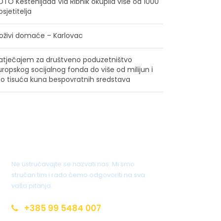
OTO Kestenijada Via Ribnik okupila više od 1000
osjetitelja
oživi domaće – Karlovac
atječajem za društveno poduzetništvo
uropskog socijalnog fonda do više od milijun i
to tisuća kuna bespovratnih sredstava
Imate pitanja?
Ne ustručavajte se nazvati nas. Mi smo
stručan tim i rado ćemo odgovoriti na sva
vaša pitanja.
+385 99 5484 007