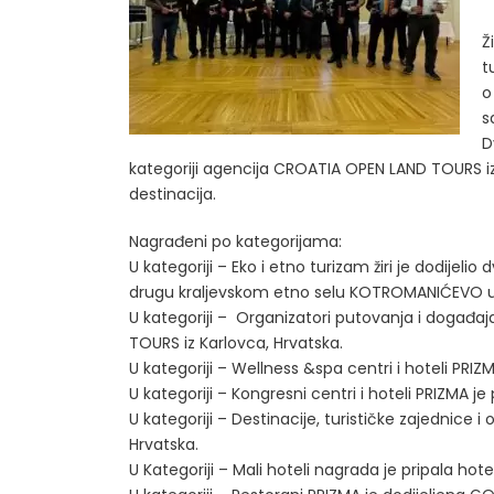
Ž
t
o
s
D
kategoriji agencija CROATIA OPEN LAND TOURS iz 
destinacija.
Nagrađeni po kategorijama:
U kategoriji – Eko i etno turizam žiri je dodijeli
drugu kraljevskom etno selu KOTROMANIĆEVO u R
U kategoriji – Organizatori putovanja i događa
TOURS iz Karlovca, Hrvatska.
U kategoriji – Wellness &spa centri i hoteli PRIZ
U kategoriji – Kongresni centri i hoteli PRIZMA
U kategoriji – Destinacije, turističke zajednice i
Hrvatska.
U Kategoriji – Mali hoteli nagrada je pripala ho