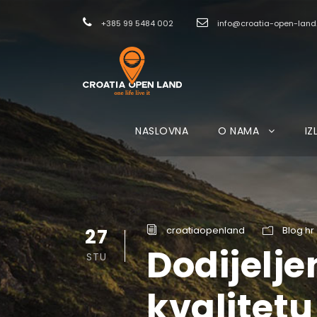
+385 99 5484 002
info@croatia-open-lan
NASLOVNA
O NAMA
IZ
27
croatiaopenland
Blog hr
Dodijelje
STU
kvalitetu