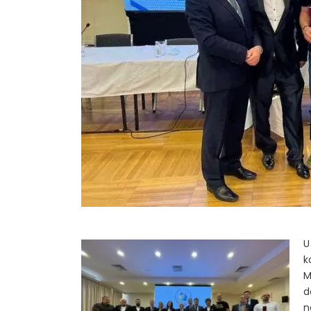
U
k
M
d
n