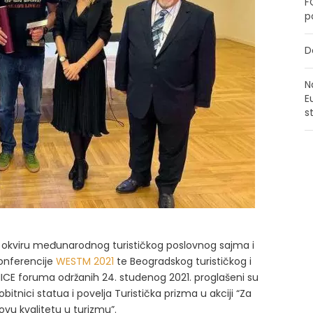
F
p
D
N
E
s
 okviru međunarodnog turističkog poslovnog sajma i
onferencije
WESTM 2021
te Beogradskog turističkog i
ICE foruma održanih 24. studenog 2021. proglašeni su
obitnici statua i povelja Turistička prizma u akciji “Za
ovu kvalitetu u turizmu”.