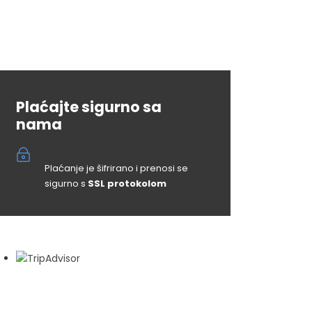
info@croatia-open-land.com
Plaćajte sigurno sa
nama
Plaćanje je šifrirano i prenosi se
sigurno s
SSL protokolom