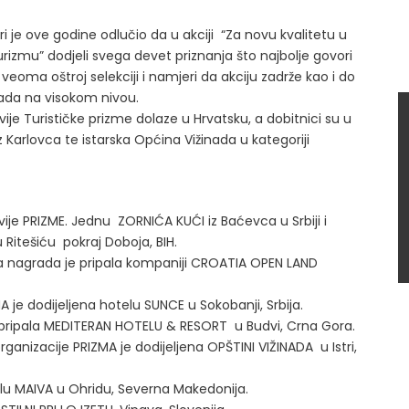
iri je ove godine odlučio da u akciji “Za novu kvalitetu u
urizmu” dodjeli svega devet priznanja što najbolje govori
 veoma oštroj selekciji i namjeri da akciju zadrže kao i do
ada na visokom nivou.
vije Turističke prizme dolaze u Hrvatsku, a dobitnici su u
Karlovca te istarska Općina Vižinada u kategoriji
o dvije PRIZME. Jednu ZORNIĆA KUĆI iz Baćevca u Srbiji i
itešiću pokraj Doboja, BIH.
ja nagrada je pripala kompaniji CROATIA OPEN LAND
MA je dodijeljena hotelu SUNCE u Sokobanji, Srbija.
 je pripala MEDITERAN HOTELU & RESORT u Budvi, Crna Gora.
 organizacije PRIZMA je dodijeljena OPŠTINI VIŽINADA u Istri,
telu MAIVA u Ohridu, Severna Makedonija.