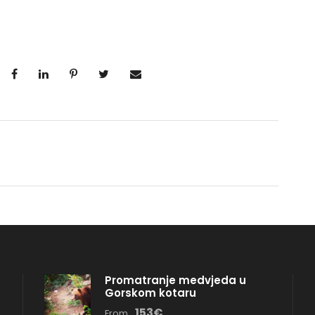
Promatranje medvjeda u
Gorskom kotaru
153€
From