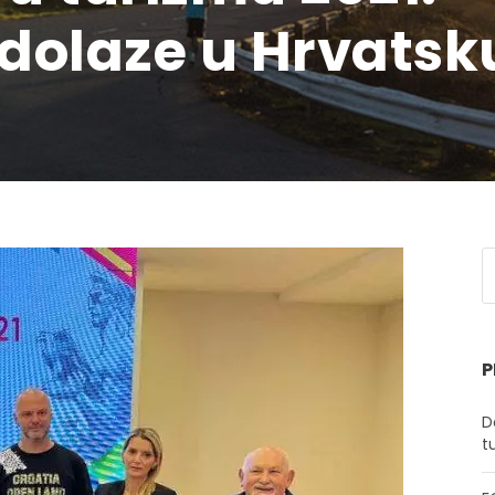
dolaze u Hrvatsk
P
D
t