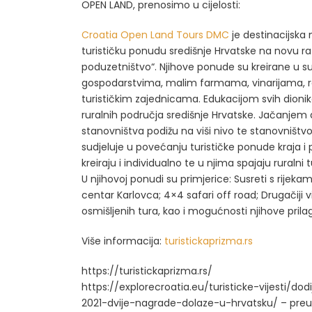
OPEN LAND, prenosimo u cijelosti:
Croatia Open Land Tours DMC
je destinacijsk
turističku ponudu središnje Hrvatske na novu raz
poduzetništvo“. Njihove ponude su kreirane u su
gospodarstvima, malim farmama, vinarijama, r
turističkim zajednicama. Edukacijom svih dionika
ruralnih područja središnje Hrvatske. Jačanjem
stanovništva podižu na viši nivo te stanovništv
sudjeluje u povećanju turističke ponude kraja i p
kreiraju i individualno te u njima spajaju ruralni
U njihovoj ponudi su primjerice: Susreti s rijek
centar Karlovca; 4×4 safari off road; Drugačiji v
osmišljenih tura, kao i mogućnosti njihove prila
Više informacija:
turistickaprizma.rs
https://turistickaprizma.rs/
https://explorecroatia.eu/turisticke-vijesti/d
2021-dvije-nagrade-dolaze-u-hrvatsku/ – pre