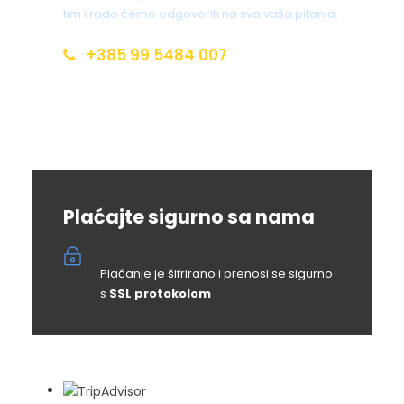
tim i rado ćemo odgovoriti na sva vaša pitanja.
+385 99 5484 007
info@croatia-open-land.com
Plaćajte sigurno sa nama
Plaćanje je šifrirano i prenosi se sigurno
s
SSL protokolom