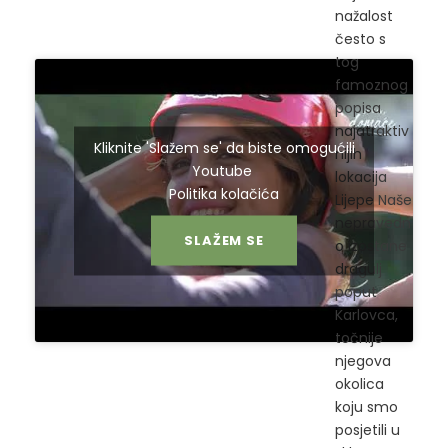
nažalost
često s
tog
famoznog
popisa
najatraktiv
Kliknite 'Slažem se' da biste omogućili
nijih
Youtube
lokacija
Politika kolačića
Lijepe Naše
nepravedn
SLAŽEM SE
o izostane
dragulj
poput
Karlovca,
točnije
njegova
okolica
koju smo
posjetili u