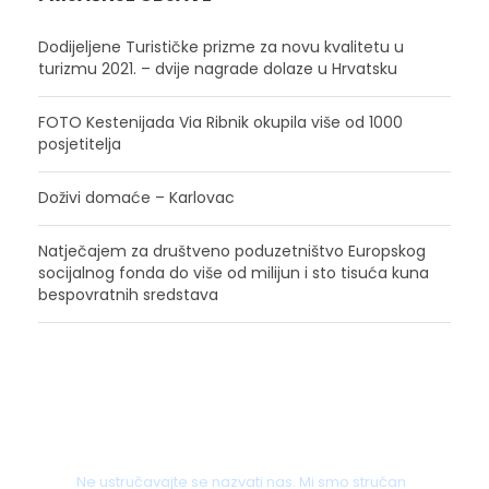
Dodijeljene Turističke prizme za novu kvalitetu u
turizmu 2021. – dvije nagrade dolaze u Hrvatsku
FOTO Kestenijada Via Ribnik okupila više od 1000
posjetitelja
Doživi domaće – Karlovac
Natječajem za društveno poduzetništvo Europskog
socijalnog fonda do više od milijun i sto tisuća kuna
bespovratnih sredstava
Imate pitanja?
Ne ustručavajte se nazvati nas. Mi smo stručan