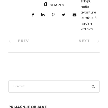
sklopu
0
SHARES
naše
avanture
istražujući
ruralne
krajeve.
PREV
NEXT
PRIJAŠNJE OBJAVE