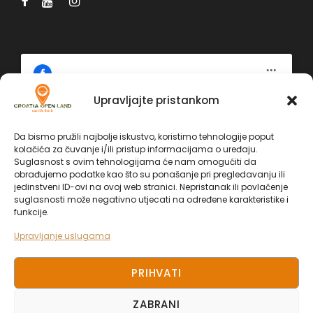
Upravljajte pristankom
Kliknite 'Slažem se' da biste omogućili
Facebook
Da bismo pružili najbolje iskustvo, koristimo tehnologije poput
Politika kolačića
kolačića za čuvanje i/ili pristup informacijama o uređaju.
Facebook
Suglasnost s ovim tehnologijama će nam omogućiti da
obrađujemo podatke kao što su ponašanje pri pregledavanju ili
SLAŽEM SE
jedinstveni ID-ovi na ovoj web stranici. Nepristanak ili povlačenje
suglasnosti može negativno utjecati na određene karakteristike i
funkcije.
Upravljanje uslugama
PRIHVATI
ZABRANI