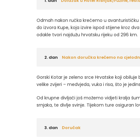
1. dan
Dolazak u Hotel Risnjak/Fužine, resto
Odmah nakon ručka krećemo u avanturističku 
do izvora Kupe, koja izvire ispod stijene kroz d
odakle tvori najdužu hrvatsku rijeku od 296 km.
2. dan
Nakon doručka krećemo na cjelodne
Gorski Kotar je zeleno srce Hrvatske koji obiluje b
velike zvijeri – medvjeda, vuka i risa, što je jed
Od krupne divljači još možemo vidjeti kralja šum
srnjaka, te divlje svinje. Tijekom ture osiguran 
3. dan
Doručak