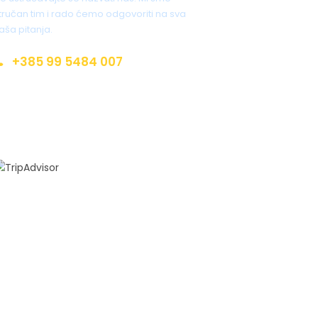
tručan tim i rado ćemo odgovoriti na sva
aša pitanja.
+385 99 5484 007
nfo@croatia-open-land.com