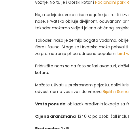
vožnje. No tu je i Gorski kotar i
Nacionalni park R
No, medvjeda, vuka i risa moguće je sresti i iz
naše. Hrvatska obiluje divljinom, očuvanom priro
također možemo vidjeti jelena običnog, srnjaka, 
Također, naša je zemlja bogata vodama, obilje
flore i faune. Stoga se Hrvatska može pohvaliti 
za promatranje ptica odnosno popularni
bird 
Pridružite nam se na foto safari avanturi, doživ
kotaru.
Možete uživati u prekrasnom pejzažu, dolini kri
odvest ćemo vas sve i do vrhova
Bijelih i Sama
Vrsta ponude
: obilazak predivnih lokacija za 
Cijena aranžmana
: 1340 € po osobi (all inclu
Broj osoba:
2-16