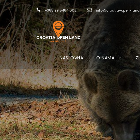
+385 99 5484 002
info@croatia-open-lan
NASLOVNA
O NAMA
IZ