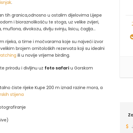
isnjak
.
van tih granica,odnosno u ostalim dijelovima Lijepe
dom i bioraznolikošću te stoga, uz velike zvijeri,
muflona, divokozu, divlju svinju, lisicu, čaglja…
m rijeka, a time i močvarama koje su najveći izvor
velikim brojem ornitoloških rezervata koji su idealni
watching
ili u novije vrijeme birding.
ite p
rirodu i divljinu uz
foto safari
u Gorskom
stalno čiste rijeke Kupe 200 m iznad razine mora, a
rskih stijena
fotografiranje
Za
sive)