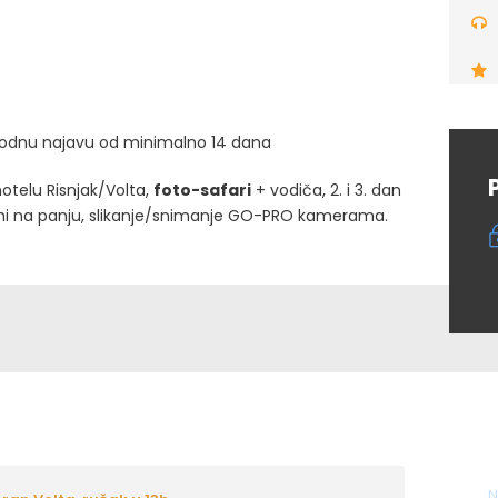
ethodnu najavu od minimalno 14 dana
otelu Risnjak/Volta
,
foto-safari
+ vodiča, 2. i 3. dan
mi na panju, slikanje/snimanje GO-PRO kamerama.
N