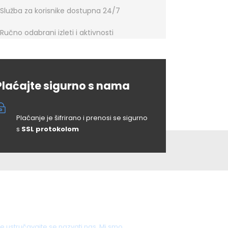
Služba za korisnike dostupna 24/7
Ručno odabrani izleti i aktivnosti
Plaćajte sigurno s nama
Plaćanje je šifrirano i prenosi se sigurno
s
SSL protokolom
Imate pitanja?
e ustručavajte se nazvati nas. Mi smo