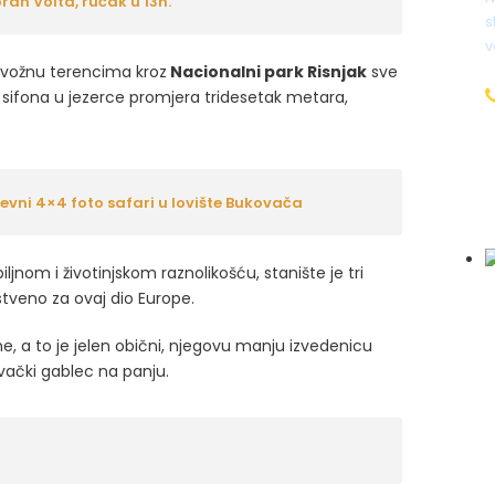
ran Volta, ručak u 13h.
s
v
vožnu terencima kroz
Nacionalni park Risnjak
sve
va sifona u jezerce promjera tridesetak metara,
i
vni 4×4 foto safari u lovište Bukovača
iljnom i životinjskom raznolikošću, stanište je tri
instveno za ovaj dio Europe.
e, a to je jelen obični, njegovu manju izvedenicu
lovački gablec na panju.