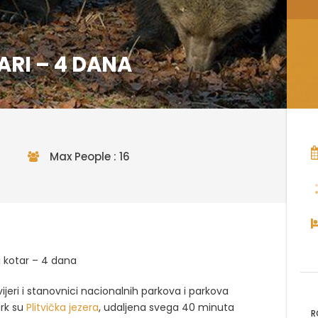
ARI – 4 DANA
Max People : 16
i kotar – 4 dana
zvijeri i stanovnici nacionalnih parkova i
parkova
ark su
Plitvička jezera
, udaljena
svega 40 minuta
R