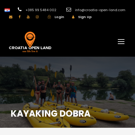
+385 99 5484 002
info@croatia-open-land.com
Login
Sign Up
KAYAKING DOBRA