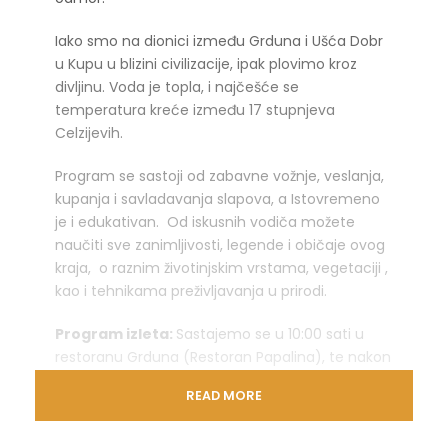
Iako smo na dionici između Grduna i Ušća Dobr
u Kupu u blizini civilizacije, ipak plovimo kroz
divljinu. Voda je topla, i najčešće se
temperatura kreće između 17 stupnjeva
Celzijevih.
Program se sastoji od zabavne vožnje, veslanja,
kupanja i savladavanja slapova, a Istovremeno
je i edukativan. Od iskusnih vodiča možete
naučiti sve zanimljivosti, legende i običaje ovog
kraja, o raznim životinjskim vrstama, vegetaciji ,
kao i tehnikama preživljavanja u prirodi.
Program izleta:
Sastajemo se u 10:00 sati u
restoranu Grduna (Restoran Papalina), te nakon
osvježenja i kavice krećemo do mjesta polazišta
READ MORE
i to svega par metara do mlina i kupališta
Grdunac. Započinjemo veslanjem uzvodno do