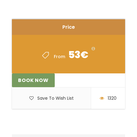
mjesta, gdje je moguće skakanje i plivanje.
Nakon toga krećemo nizvodno i prelazimo šest
kilometara. Završavamo na Ušću Dobre u Kupu
na livadi kupališta, te se vraćamo na početak
Price
gdje je restoran s odličnom domaćom hranom.
Vrsta ponude
: kayaking/rafting, safari
kayaking/rafting
53€
From
Cijena aranžmana
: 53 € po osobi
Broj osoba
: 4-40
BOOK NOW
Trajanje:
2 – 2,5 sata s uključenim pauzama za
kupanje i odmor
Save To Wish List
1320
Težina aktivnosti:
lagano do srednje zahtjevno
Mogući termin:
od travnja do listopada
Ponuda obuhvaća:
Rafting vožnju u