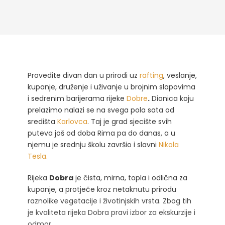
Provedite divan dan u prirodi uz
rafting
, veslanje,
kupanje, druženje i uživanje u brojnim slapovima
i sedrenim barijerama rijeke
Dobre
.
Dionica koju
prelazimo nalazi se na svega pola sata od
središta
Karlovca
. Taj je grad sjecište svih
puteva još od doba Rima pa do danas, a u
njemu je srednju školu završio i slavni
Nikola
Tesla.
Rijeka
Dobra
je čista, mirna, topla i odlična za
kupanje, a protječe kroz netaknutu prirodu
raznolike vegetacije i životinjskih vrsta. Zbog tih
je kvaliteta rijeka Dobra pravi izbor za ekskurzije i
odmor.