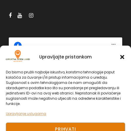
Upravljajte pristankom
Kliknite 'Slažem se' da biste omogućili
Facebook
Da bismo pružili najbolje iskustvo, koristimo tehnologije poput
Politika kolačića
kolačića za čuvanje i/ili pristup informacijama o uređaju.
Facebook
Suglasnost s ovim tehnologijama će nam omogućiti da
obrađujemo podatke kao što su ponašanje pri pregledavanju ili
SLAŽEM SE
jedinstveni ID-ovi na ovoj web stranici. Nepristanak ili povlačenje
suglasnosti može negativno utjecati na određene karakteristike i
funkcije.
Upravljanje uslugama
PRIHVATI